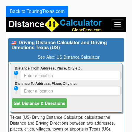
Back to TouringTexas.com